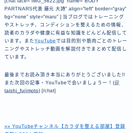
[chat face=”IMG_5622.jpg” name=”BODY
PARTNARS代表 藤元 大詩” align=”left” border=”gray”
bg=”none” style=”maru” ]
当ブログではトレーニング
やストレッチ、コンディションを整えるための情報、
読者のカラダや健康に有益な知識をどんどん配信して
います。また
YouTube
では目的別や筋肉ごとのトレー
ニングやストレッチ動画を解説付きでまとめて配信し
ています。
最後までお読み頂き本当にありがとうございました!!
また次回の記事・YouTubeで会いましょうー！
(
＠
taishi_fujimoto
) [/chat]
»» YouTubeチャンネル【カラダを整える部屋】登録