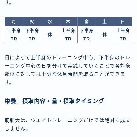
す。
月
火
水
木
金
土
日
上半身
下半身
上半身
下半身
上半身
休
休
TR
TR
TR
TR
TR
日によって上半身のトレーニング中心、下半身のトレ
ーニング中心の日を分けて実践していくことで各対象
部位に対しては十分な休息時間を取ることができま
す。
栄養｜摂取内容・量・摂取タイミング
筋肥大は、ウエイトトレーニングだけでは絶対に成立
しません。