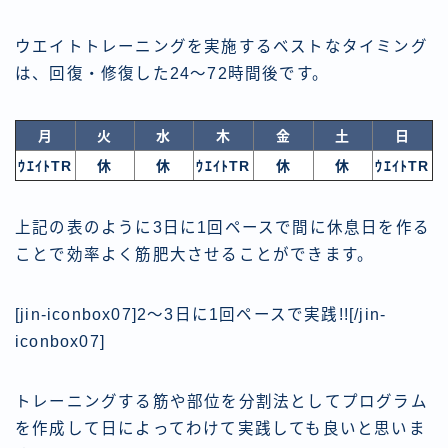
ウエイトトレーニングを実施するベストなタイミング
は、回復・修復した24〜72時間後です。
月
火
水
木
金
土
日
ｳｴｲﾄTR
休
休
ｳｴｲﾄTR
休
休
ｳｴｲﾄTR
上記の表のように3日に1回ペースで間に休息日を作る
ことで効率よく筋肥大させることができます。
[jin-iconbox07]2〜3日に1回ペースで実践!![/jin-
iconbox07]
トレーニングする筋や部位を分割法としてプログラム
を作成して日によってわけて実践しても良いと思いま