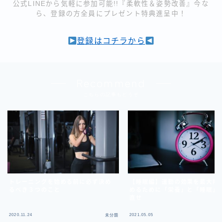
公式LINEから気軽に参加可能!!『柔軟性＆姿勢改善』今な
ら、登録の方全員にプレゼント特典進呈中！
登録はコチラから
Recommend
こちらの記事もどうぞ
トレーニングを始める前に必ず決め
【睡眠編】運動の効果を最大限
るべき３つのこと
めるために「栄養」と「睡眠」
直せ
2020.11.24
2021.05.05
未分類