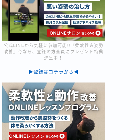
公式LINEから気軽に参加可能!!『柔軟性＆姿勢
改善』今なら、登録の方全員にプレゼント特典
進呈中！
▶登録はコチラから◀