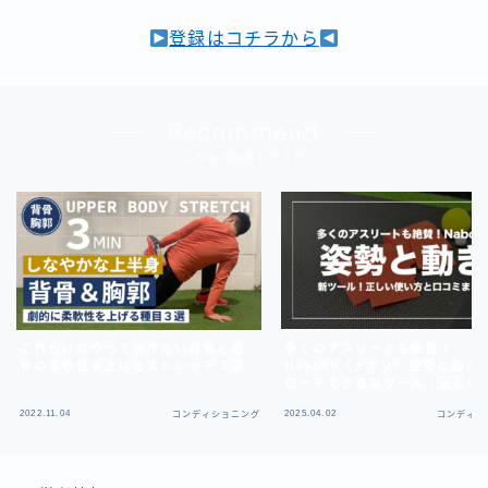
登録はコチラから
Recommend
こちらの記事もどうぞ
これだけはやっておきたい背骨と肋
多くのアスリートも絶賛！
骨の柔軟性を上げるストレッチ３選
Naboso（ナボソ）姿勢と動き
ローチできる新ツール｜正しい
方と口コミまとめ
2022.11.04
2025.04.02
コンディショニング
コンディシ