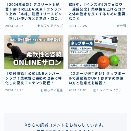
【2024年最新】アスリートも絶
保護中: 【インスタ5万フォロワ
賛！uFit RELEASER｜ワンラン
ー達成記念】柔軟性を上げるコツ
ク上の「本格」筋膜リリースガン
と体の動きを良くするために重要
｜正しい使い方と注意点・口コミ
なこと
まとめ
2024.03.25
セルフケアグッズ
2024.02.25
未分類
【受付開始】公式LINEメンバー
【スポーツ選手向け】タップボー
シップ！柔軟性と姿勢の改善に特
ルで運動能力UP！おすすめの使
化した優良コンテンツ配信！
い方と注意点を解説！
2024.01.23
お知らせ／報告
2024.01.01
筋トレ／セルフケアグ
ッズ
Xからの読者コメントをお待ちしています。