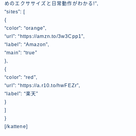
めのエクササイズと日常動作がわかる!”,
“sites”: [
{
“color”: “orange”,
“url”: “https://amzn.to/3w3Cpp1”,
“label”: “Amazon”,
“main”: “true”
},
{
“color”: “red”,
“url”: “https://a.r10.to/hwFEZr”,
“label”: “楽天”
}
]
}
[/kattene]