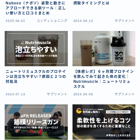
Naboso（ナボソ）姿勢と動きに
摂取タイミングとは
アプローチできる新ツール｜正し
い使い方と口コミまとめ
2025.04.02
コンディショニング
2024.08.13
サプリメント
ニュートリミュスクルのプロテイ
【体感レポ】６ヶ月間プロテイン
ンは泡立ちやすい？原因と２つの
を飲んでみて起きた体の変化｜
対処法
Nutrimuscle｜ニュートリミュ
スクル
2024.07.13
サプリメント
2024.06.08
サプリメント