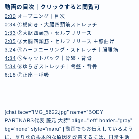
動画の目次｜クリックすると閲覧可
0:00
オープニング｜目次
0:34
①横向き・大腿四頭筋ストレッチ
1:33
②大腿四頭筋・セルフリリース
2:05
③大腿四頭筋・セルフリリース ＋膝曲げ
3:24
④ハーフニーリング・ストレッチ｜腸腰筋
4:34
⑤キャットバック｜骨盤・背骨
5:34
⑥ゆらぎストレッチ｜骨盤・背骨
6:18
⑦正座＋呼吸
[chat face=”IMG_5622.jpg” name=”BODY
PARTNARS代表 藤元 大詩” align=”left” border=”gray”
bg=”none” style=”maru” ] 動画でもお伝えしているよう
に、反り腰の根本的な原因を改善するには、日常生活