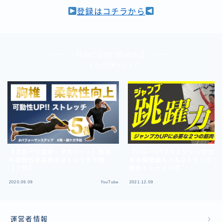
登録はコチラから
Recommend
こちらの記事もどうぞ
【スポーツ選手・アスリート】胸椎
【バレー/バスケ】ジャンプ力U
の柔軟性を高めるストレッチ５種
めの腸腰筋＆ハムストリングス
【７分】
強化トレーニング
2020.09.09
YouTube
2021.12.09
運営者情報