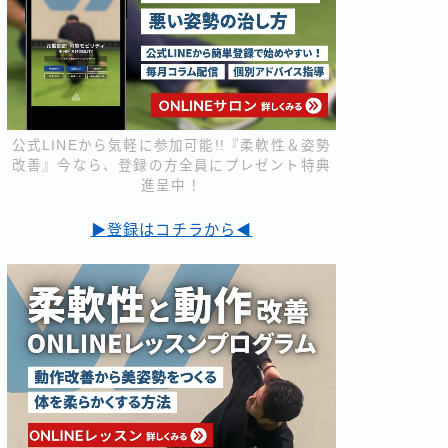
公式LINEから気軽に参加可能!!『柔軟性＆姿勢
改善』今なら、登録の方全員にプレゼント特典
進呈中！
▶登録はコチラから◀