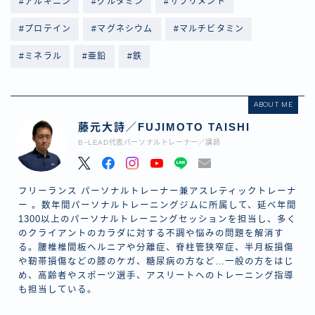
#アルギニン
#グルタミン
#サプリメント
#プロテイン
#マグネシウム
#マルチビタミン
#ミネラル
#亜鉛
#鉄
ABOUT ME
藤元大詩／FUJIMOTO TAISHI
B−LEAD代表パーソナルトレーナー／講師
フリーランス パーソナルトレーナー兼アスレティックトレーナ
ー 。数年間パーソナルトレーニングジムに所属して、延べ年間
1300以上のパーソナルトレーニングセッションを担当し、多く
のクライアントのカラダに対する不調や悩みの問題を解消す
る。腰椎椎間板ヘルニアや分離症、脊柱管狭窄症、半月板損傷
や靭帯損傷などの膝のケガ、糖尿病の方など…一般の方をはじ
め、高齢者やスポーツ選手、アスリートへのトレーニング指導
も担当している。