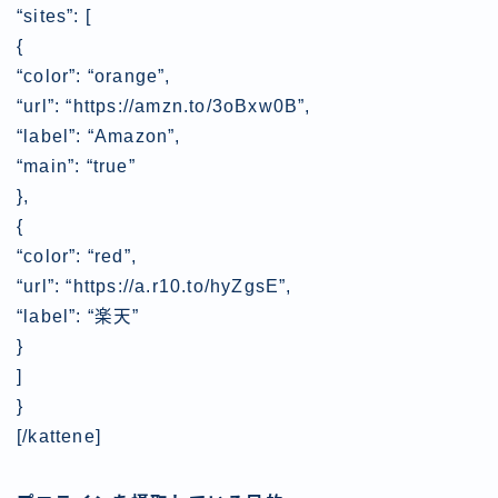
“sites”: [
{
“color”: “orange”,
“url”: “https://amzn.to/3oBxw0B”,
“label”: “Amazon”,
“main”: “true”
},
{
“color”: “red”,
“url”: “https://a.r10.to/hyZgsE”,
“label”: “楽天”
}
]
}
[/kattene]