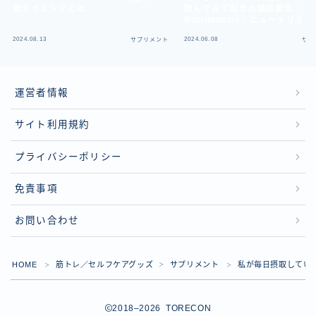
取タイミングとは
飲んでみて起きた体の変化｜
Nutrimuscle｜ニュートリミ
ル
2024.08.13
2024.06.08
サプリメント
サプ
運営者情報
サイト利用規約
プライバシーポリシー
免責事項
お問い合わせ
HOME
筋トレ／セルフケアグッズ
サプリメント
私が毎日摂取してい
＞
＞
＞
2018–2026 TORECON