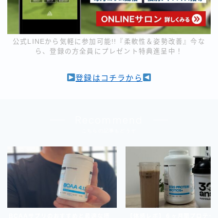
公式LINEから気軽に参加可能!!『柔軟性＆姿勢改善』今な
ら、登録の方全員にプレゼント特典進呈中！
登録はコチラから
Recommend
こちらの記事もどうぞ
BCAAサプリのおすすめと最適な摂
【体感レポ】６ヶ月間プロテイ