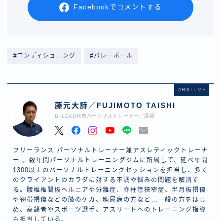
Facebookでコメントする
#コンディショニング
#バレーボール
ABOUT ME
藤元大詩／FUJIMOTO TAISHI
B−LEAD代表パーソナルトレーナー／講師
フリーランス パーソナルトレーナー兼アスレティックトレーナ
ー 。数年間パーソナルトレーニングジムに所属して、延べ年間
1300以上のパーソナルトレーニングセッションを担当し、多く
のクライアントのカラダに対する不調や悩みの問題を解消す
る。腰椎椎間板ヘルニアや分離症、脊柱管狭窄症、半月板損傷
や靭帯損傷などの膝のケガ、糖尿病の方など…一般の方をはじ
め、高齢者やスポーツ選手、アスリートへのトレーニング指導
も担当している。