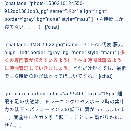
[chat face=”photo-1530210124550-
912dc1381cb8.jpg” name=”ボン” align=”right”
border=”gray” bg=”none” style=”maru” ] （４時間しか
寝てない、、、） [/chat]
[chat face=”IMG_5622.jpg” name=”B-LEAD代表 藤元”
align=”left” border=”gray” bg=”none” style=”maru” ]
多
くの専門家が伝えているように７〜８時間は寝るよう
に時間管理していきましょう。
どれだけ短くても、
最低
でも６時間の睡眠
はとってほしいですね。
[/chat]
[jin_icon_caution color=”#e9546b” size=”18px”]睡
眠不足の状態は、トレーニング中やスポーツ時の集中
力の低下・パフォーマンスの低下に繋がってしまいま
す。実施中にケガを引き起こすことにも繋がりかねま
せん。。