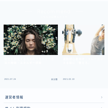
Recommend
こちらの記事もどうぞ
疲労を回復するためのリカバリー方
運動初心者向け｜トレーニング
法④睡眠・エネルギー摂取
える前に『整えろ』
2021.07.24
2021.02.10
未分類
運営者情報