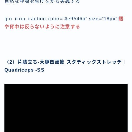
自然な呼吸を続けながら実践する
[jin_icon_caution color=”#e9546b” size=”18px”]
腰
や背中は反らないように注意する
（2）片膝立ち-大腿四頭筋 スタティックストレッチ｜
Quadriceps -SS