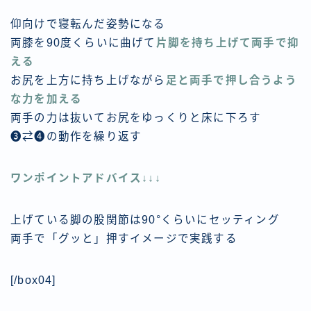
仰向けで寝転んだ姿勢になる
両膝を90度くらいに曲げて
片脚を
持ち上げて両手で抑
える
お尻を上方に持ち上げながら
足と両手で押し合うよう
な力を加える
両手の力は抜いてお尻をゆっくりと床に下ろす
❸⇄❹の動作を繰り返す
ワンポイントアドバイス↓↓↓
上げている脚の股関節は90°くらいにセッティング
両手で「グッと」押すイメージで実践する
[/box04]