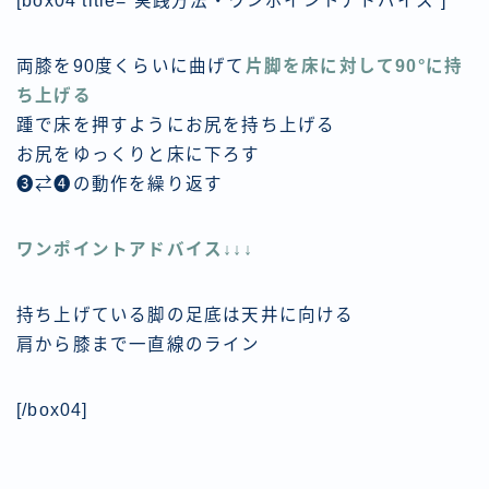
[box04 title=”実践方法・ワンポイントアドバイス”]
両膝を90度くらいに曲げて
片脚を床に対して90°に持
ち上げる
踵で床を押すようにお尻を持ち上げる
お尻をゆっくりと床に下ろす
❸⇄❹の動作を繰り返す
ワンポイントアドバイス↓↓↓
持ち上げている脚の足底は天井に向ける
肩から膝まで一直線のライン
[/box04]