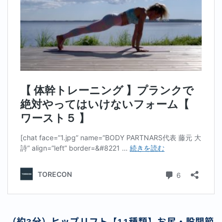
（約3分）ヒップリフト【11種類】お尻・股関節