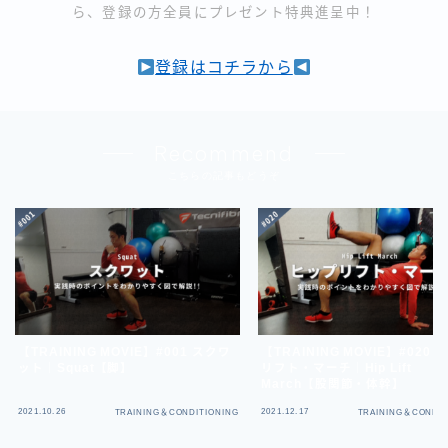
ら、登録の方全員にプレゼント特典進呈中！
登録はコチラから
Recommend
こちらの記事もどうぞ
【TRAINING MOVIE】#001 スクワ
【TRAINING MOVIE】#020 
ット｜Squat【脚】
リフト・マーチ｜Hip Lift
March【股関節・体幹】
2021.10.26
2021.12.17
TRAINING＆CONDITIONING
TRAINING＆CONDIT