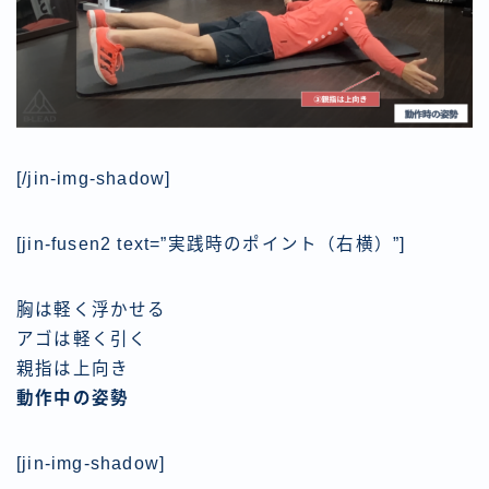
[/jin-img-shadow]
[jin-fusen2 text=”実践時のポイント（右横）”]
胸は軽く浮かせる
アゴは軽く引く
親指は上向き
動作中の姿勢
[jin-img-shadow]