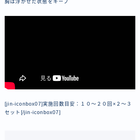
胸は浮かせた状態をキープ
[jin-iconbox07]実施回数目安：１０〜２０回×２〜３
セット[/jin-iconbox07]