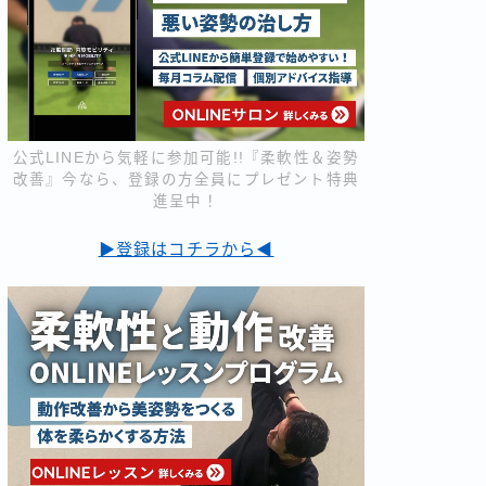
公式LINEから気軽に参加可能!!『柔軟性＆姿勢
改善』今なら、登録の方全員にプレゼント特典
進呈中！
▶登録はコチラから◀