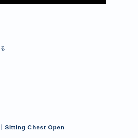
ける
ting Chest Open