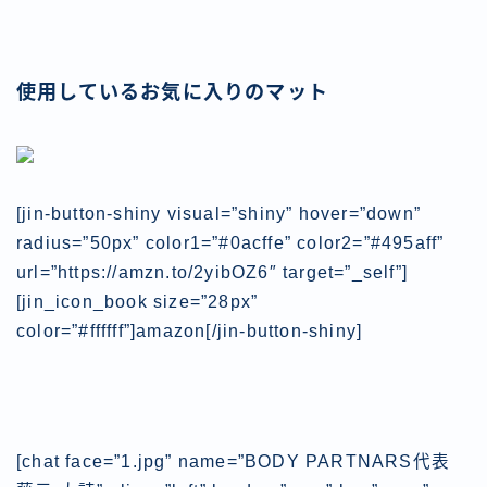
使用しているお気に入りのマット
[jin-button-shiny visual=”shiny” hover=”down”
radius=”50px” color1=”#0acffe” color2=”#495aff”
url=”https://amzn.to/2yibOZ6″ target=”_self”]
[jin_icon_book size=”28px”
color=”#ffffff”]amazon[/jin-button-shiny]
[chat face=”1.jpg” name=”BODY PARTNARS代表