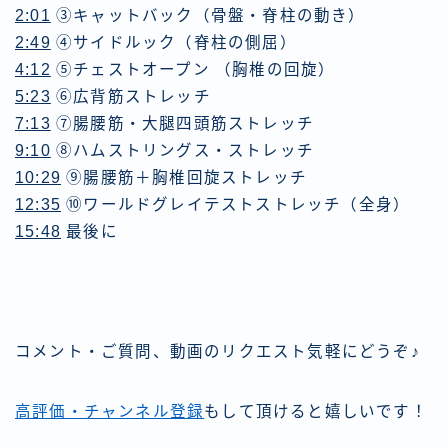
2:01
③キャットバック（骨盤・脊柱の動き）
2:49
④サイドルック（脊柱の側屈）
4:12
⑤チェストオープン （胸椎の回旋）
5:23
⑥広背筋ストレッチ
7:13
⑦腸腰筋・大腿四頭筋ストレッチ
9:10
⑧ハムストリングス・ストレッチ
10:29
⑨腸腰筋＋胸椎回旋ストレッチ
12:35
⑩ワールドグレイテストストレッチ（全身）
15:48
最後に
コメント・ご質問、動画のリクエスト気軽にどうぞ♪
高評価・チャンネル登録
もして頂けると嬉しいです！