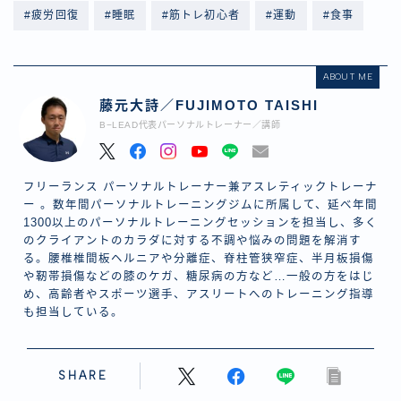
#疲労回復
#睡眠
#筋トレ初心者
#運動
#食事
ABOUT ME
藤元大詩／FUJIMOTO TAISHI
B−LEAD代表パーソナルトレーナー／講師
フリーランス パーソナルトレーナー兼アスレティックトレーナ
ー 。数年間パーソナルトレーニングジムに所属して、延べ年間
1300以上のパーソナルトレーニングセッションを担当し、多く
のクライアントのカラダに対する不調や悩みの問題を解消す
る。腰椎椎間板ヘルニアや分離症、脊柱管狭窄症、半月板損傷
や靭帯損傷などの膝のケガ、糖尿病の方など…一般の方をはじ
め、高齢者やスポーツ選手、アスリートへのトレーニング指導
も担当している。
SHARE