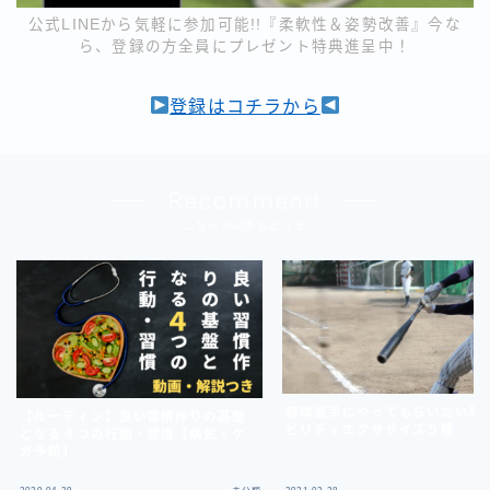
公式LINEから気軽に参加可能!!『柔軟性＆姿勢改善』今な
ら、登録の方全員にプレゼント特典進呈中！
登録はコチラから
Recommend
こちらの記事もどうぞ
野球選手にやってもらいたい胸
【ルーティン】良い習慣作りの基盤
ビリティエクササイズ５種
となる４つの行動・習慣【病気・ケ
ガ予防】