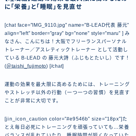
に「栄養」と「睡眠」を見直せ
[chat face=”IMG_9110.jpg” name=”B-LEAD代表 藤元”
align=”left” border=”gray” bg=”none” style=”maru” ] み
なさん、こんにちは！大阪でフリーランスパーソナル
トレーナー／アスレティックトレーナー として活動し
ている B-LEAD
の 藤元大詩（ふじもとたいし）です！
(
＠taishi_fujimoto
) [/chat]
運動の効果を最大限に高めるためには、トレーニング
やストレッチ以外の行動（一つ一つの習慣）を見直す
ことが非常に大切です。
[jin_icon_caution color=”#e9546b” size=”18px”]た
とえ毎日必死にトレーニングを頑張っていても…栄養
バランスが乱れていたり、睡眠時間が短くなっていた