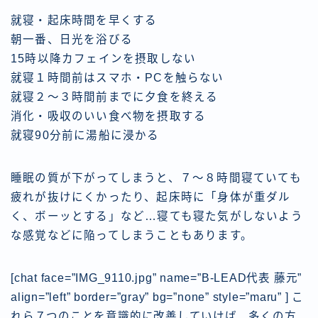
就寝・起床時間を早くする
朝一番、日光を浴びる
15時以降カフェインを摂取しない
就寝１時間前はスマホ・PCを触らない
就寝２〜３時間前までに夕食を終える
消化・吸収のいい食べ物を摂取する
就寝90分前に湯船に浸かる
睡眠の質が下がってしまうと、７〜８時間寝ていても
疲れが抜けにくかったり、起床時に「身体が重ダル
く、ボーッとする」など…寝ても寝た気がしないよう
な感覚などに陥ってしまうこともあります。
[chat face=”IMG_9110.jpg” name=”B-LEAD代表 藤元”
align=”left” border=”gray” bg=”none” style=”maru” ] こ
れら７つのことを意識的に改善していけば、多くの方