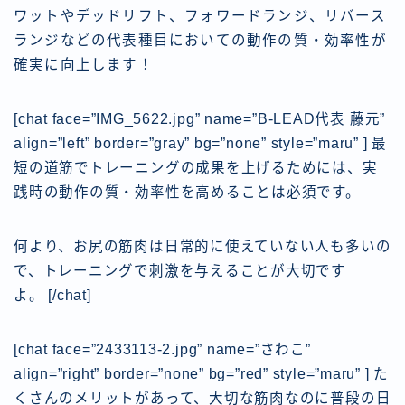
ワットやデッドリフト、フォワードランジ、リバース
ランジなどの代表種目においての動作の質・効率性が
確実に向上します！
[chat face=”IMG_5622.jpg” name=”B-LEAD代表 藤元”
align=”left” border=”gray” bg=”none” style=”maru” ] 最
短の道筋でトレーニングの成果を上げるためには、実
践時の動作の質・効率性を高めることは必須です。
何より、お尻の筋肉は日常的に使えていない人も多いの
で、トレーニングで刺激を与えることが大切です
よ。
[/chat]
[chat face=”2433113-2.jpg” name=”さわこ”
align=”right” border=”none” bg=”red” style=”maru” ] た
くさんのメリットがあって、大切な筋肉なのに普段の日