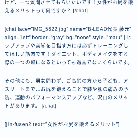
けど、一つ質問させてもらいたいです！女性がお尻を鍛
えるメリットって何ですか？
[/chat]
[chat face=”IMG_5622.jpg” name=”B-LEAD代表 藤元”
align=”left” border=”gray” bg=”none” style=”maru” ] ヒ
ップアップや美脚を目指す方には必ずトレーニングし
てほしい筋肉です！ダイエット、ボディメイクをする
際の一つの鍵になるといっても過言でないくらいです。
その他にも、男女問わず、ご高齢の方から子ども、ア
スリートまで…お尻を鍛えることで膝や腰の痛みの予
防、運動のパフォーマンスアップなど、沢山のメリッ
トがあります。
[/chat]
[jin-fusen2 text=”女性がお尻を鍛えるメリット”]