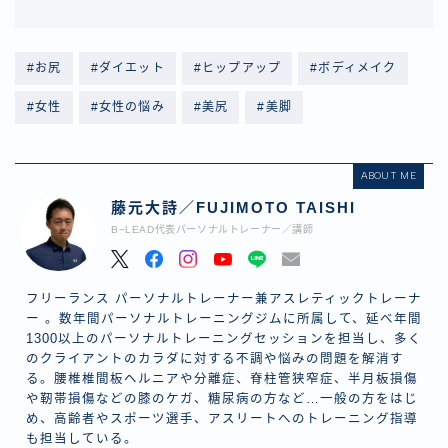
#お尻
#ダイエット
#ヒップアップ
#ボディメイク
#女性
#女性の悩み
#美尻
#美脚
ABOUT ME
藤元大詩／FUJIMOTO TAISHI
B−LEAD代表パーソナルトレーナー／講師
フリーランス パーソナルトレーナー兼アスレティックトレーナ
ー 。数年間パーソナルトレーニングジムに所属して、延べ年間
1300以上のパーソナルトレーニングセッションを担当し、多く
のクライアントのカラダに対する不調や悩みの問題を解消す
る。腰椎椎間板ヘルニアや分離症、脊柱管狭窄症、半月板損傷
や靭帯損傷などの膝のケガ、糖尿病の方など…一般の方をはじ
め、高齢者やスポーツ選手、アスリートへのトレーニング指導
も担当している。