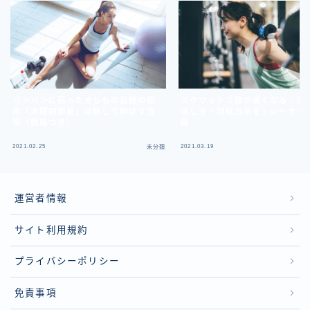
パンパンに張った太ももの前側の筋
スクワットで膝が痛くなる｜原
肉「大腿四頭筋」は解して伸ばす方
治し方・対処方法をトレーナー
法（動画つき）
説
2021.02.25
2021.03.19
未分類
運営者情報
サイト利用規約
プライバシーポリシー
免責事項