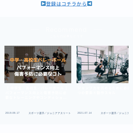
登録はコチラから
Recommend
こちらの記事もどうぞ
【 中学生／高校生／バレーボール 】
ジャンプ力を高めるために必要
パフォーマンス向上と傷害予防に必
つの要素④動作スキル
要なトレーニングやコンディショニ
ング方法
2019.09.17
2021.07.14
スポーツ選手／ジュニアアスリート
スポーツ選手／ジュニアア