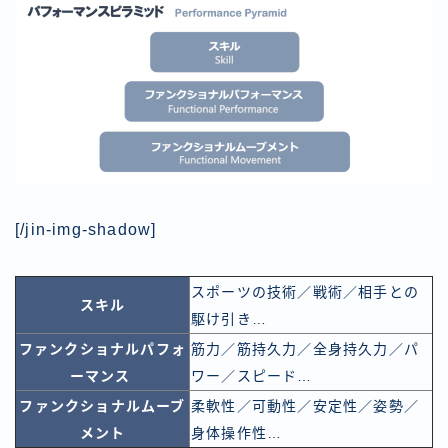
[/jin-img-shadow]
スポーツの技術／戦術／相手との
スキル
駆け引き…
ファンクショナルパフォ
筋力／筋持久力／全身持久力／パ
ーマンス
ワー／スピード…
ファンクショナルムーブ
柔軟性／可動性／安定性／姿勢／
メント
身体操作性…