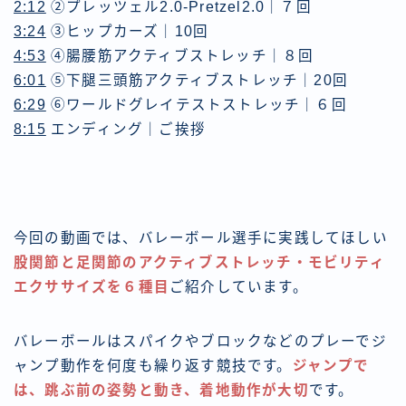
2:12
​​ ②プレッツェル2.0-Pretzel2.0｜７回
3:24
​​ ③ヒップカーズ｜10回
4:53
​​ ④腸腰筋アクティブストレッチ｜８回
6:01
​​ ⑤下腿三頭筋アクティブストレッチ｜20回
6:29
​ ⑥ワールドグレイテストストレッチ｜６回
8:15
​ エンディング｜ご挨拶
今回の動画では、バレーボール選手に実践してほしい
股関節と足関節のアクティブストレッチ・モビリティ
エクササイズを６種目
ご紹介しています。
バレーボールはスパイクやブロックなどのプレーで
ジ
ャンプ動作を何度も繰り返す競技
です。
ジャンプで
は、跳ぶ前の姿勢と動き、着地動作が大切
です。