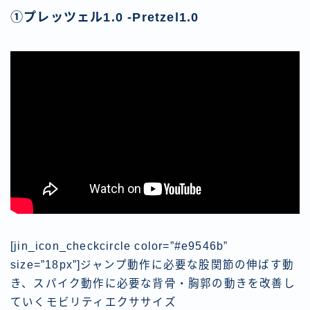
①プレッツェル1.0 -Pretzel1.0
[jin_icon_checkcircle color=”#e9546b”
size=”18px”]
ジャンプ動作に必要な股関節の伸ばす動
き
、
スパイク動作に必要な背骨・胸郭の動き
を改善し
ていくモビリティエクササイズ