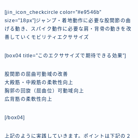
[jin_icon_checkcircle color=”#e9546b”
size=”18px”]
ジャンプ・着地動作に必要な股関節の曲
げる動き
、
スパイク動作に必要な肩・背骨の動き
を改
善していくモビリティエクササイズ
[box04 title=”このエクササイズで期待できる効果”]
股関節の屈曲可動域の改善
大殿筋・中殿筋の柔軟性向上
胸郭の回旋（屈曲位）可動域向上
広背筋の柔軟性向上
[/box04]
上記のように実践していきます。ポイントは下記の２