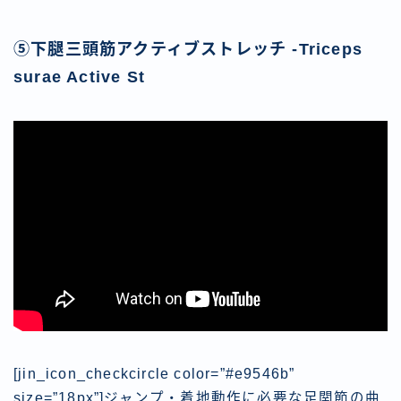
⑤下腿三頭筋アクティブストレッチ -Triceps
surae Active St
[jin_icon_checkcircle color=”#e9546b”
size=”18px”]
ジャンプ・着地動作に必要な足関節の曲