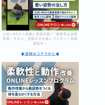
公式LINEから気軽に参加可能!!『柔軟性＆姿勢
改善』今なら、登録の方全員にプレゼント特典
進呈中！
▶登録はコチラから◀