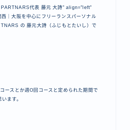
DY PARTNARS代表 藤元 大詩” align=”left”
=”maru” ] 関西｜大阪を中心にフリーランスパーソナル
RTNARS の 藤元大詩（ふじもとたいし）で
回コースとか週O回コースと定められた期間で
思います。