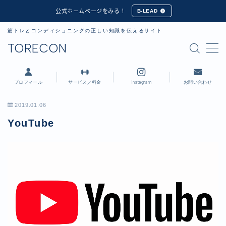
公式ホームページをみる！
B-LEAD
筋トレとコンディショニングの正しい知識を伝えるサイト
MENU
TORECON
プロフィール
プロフィール
サービス／料金
Instagram
お問い合わせ
講習会・セミナー実績
2019.01.06
YouTube
公式ホームページ