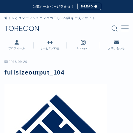
公式ホームページをみる！
B-LEAD
筋トレとコンディショニングの正しい知識を伝えるサイト
MENU
TORECON
プロフィール
プロフィール
サービス／料金
Instagram
お問い合わせ
講習会・セミナー実績
2018.09.20
fullsizeoutput_104
公式ホームページ