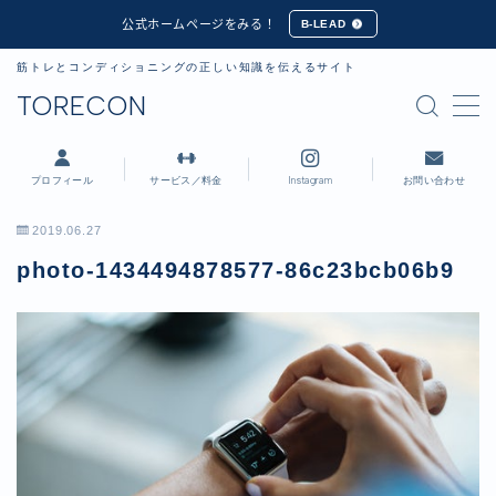
公式ホームページをみる！
B-LEAD
筋トレとコンディショニングの正しい知識を伝えるサイト
MENU
TORECON
プロフィール
プロフィール
サービス／料金
Instagram
お問い合わせ
講習会・セミナー実績
2019.06.27
photo-1434494878577-86c23bcb06b9
公式ホームページ