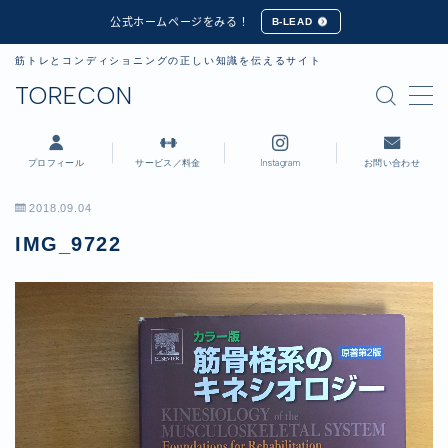
公式ホームページをみる！
B-LEAD
筋トレとコンディショニングの正しい知識を伝えるサイト
MENU
TORECON
プロフィール
プロフィール
サービス／料金
Instagram
お問い合わせ
講習会・セミナー実績
2018.09.04
IMG_9722
公式ホームページ