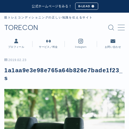
公式ホームページをみる！
B-LEAD
筋トレとコンディショニングの正しい知識を伝えるサイト
MENU
TORECON
プロフィール
プロフィール
サービス／料金
Instagram
お問い合わせ
講習会・セミナー実績
2019.02.23
1a1aa9e3e98e765a64b826e7bade1f23_
公式ホームページ
s