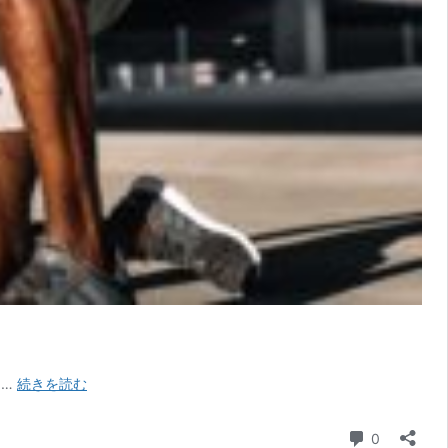
疲
 …
続きを読む
労
を
コメント
0
回