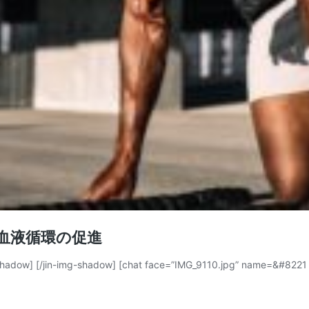
血液循環の促進
n-img-shadow] [chat face=”IMG_9110.jpg” name=&#8221